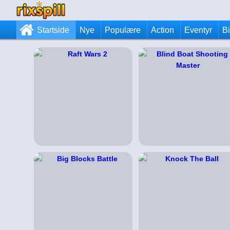
Startside
Nye
Populære
Action
Eventyr
Bi