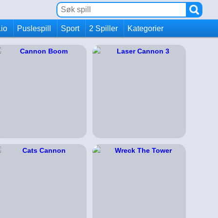
.io
Puslespill
Sport
2 Spiller
Kategorier