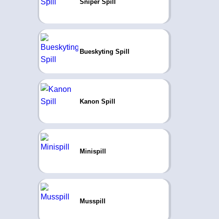
Sniper Spill
Bueskyting Spill
Kanon Spill
Minispill
Musspill