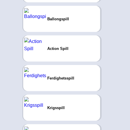
Ballongspill
Action Spill
Ferdighetsspill
Krigsspill