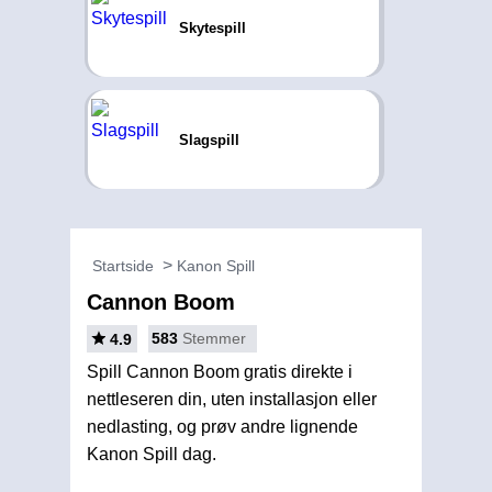
Skytespill
Slagspill
Startside
Kanon Spill
Cannon Boom
583
Stemmer
4.9
Spill Cannon Boom gratis direkte i
nettleseren din, uten installasjon eller
nedlasting, og prøv andre lignende
Kanon Spill dag.