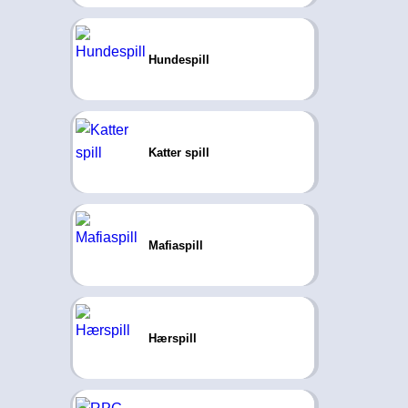
Hundespill
Katter spill
Mafiaspill
Hærspill