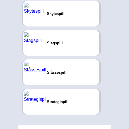
Skytespill
Slagspill
Slåssespill
Strategispill