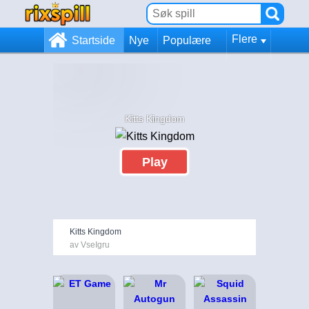
Flere
Startside
Nye
Populære
Kitts Kingdom
Play
Kitts Kingdom
av VseIgru