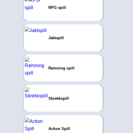
RPG spill
Jaktspill
Rømning spill
Skrekkspill
Action Spill