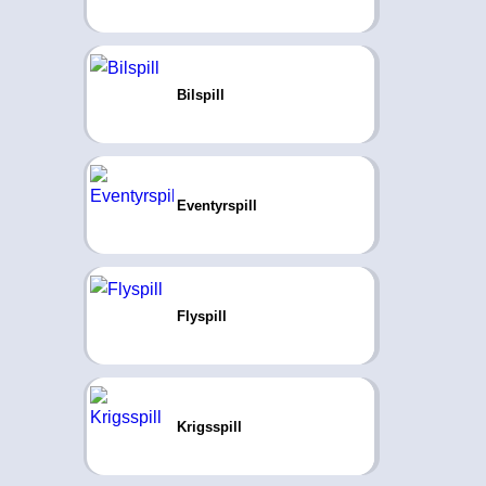
Bilspill
Eventyrspill
Flyspill
Krigsspill