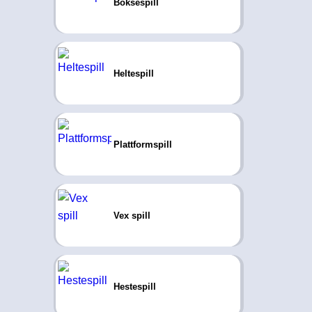
Boksespill
Heltespill
Plattformspill
Vex spill
Hestespill