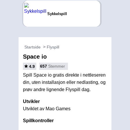
Sykkelspill
Startside
Flyspill
Space io
657
Stemmer
4.9
Spill Space io gratis direkte i nettleseren
din, uten installasjon eller nedlasting, og
prøv andre lignende Flyspill dag.
Utvikler
Utviklet av Mao Games
Spillkontroller