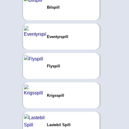
Bilspill
Eventyrspill
Flyspill
Krigsspill
Lastebil Spill