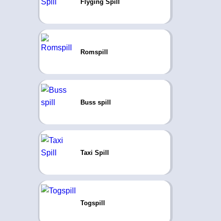
Flyging Spill
Romspill
Buss spill
Taxi Spill
Togspill