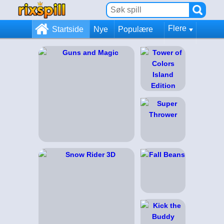
Flere
Startside
Nye
Populære