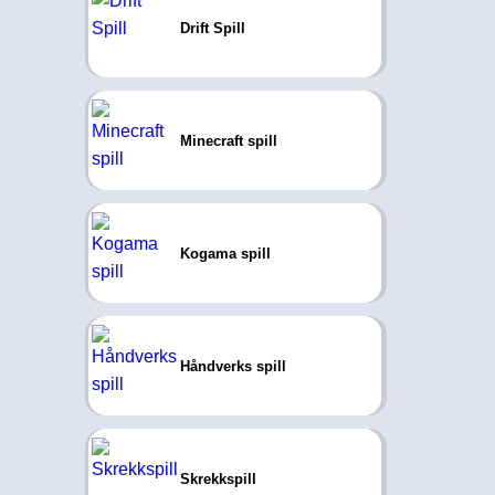
Drift Spill
Minecraft spill
Kogama spill
Håndverks spill
Skrekkspill