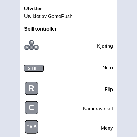
Utvikler
Utviklet av GamePush
Spillkontroller
W
Kjøring
A
S
D
SHIFT
Nitro
R
Flip
C
Kameravinkel
TAB
Meny