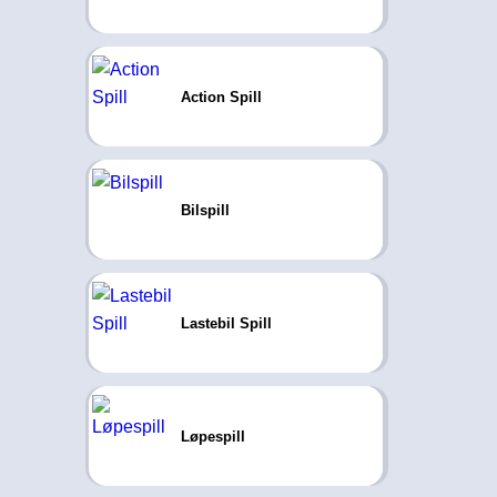
Action Spill
Bilspill
Lastebil Spill
Løpespill