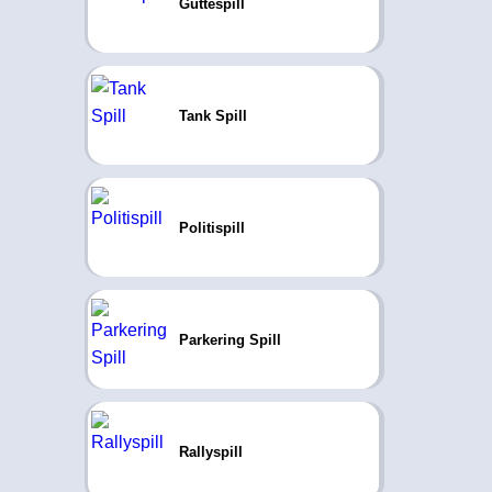
Guttespill
Tank Spill
Politispill
Parkering Spill
Rallyspill