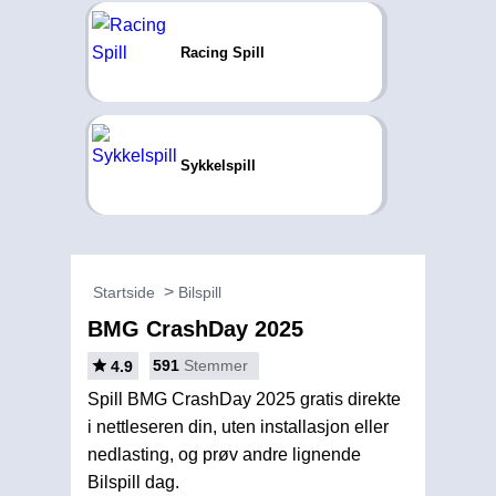
Racing Spill
Sykkelspill
Startside
Bilspill
BMG CrashDay 2025
591
Stemmer
4.9
Spill BMG CrashDay 2025 gratis direkte
i nettleseren din, uten installasjon eller
nedlasting, og prøv andre lignende
Bilspill dag.