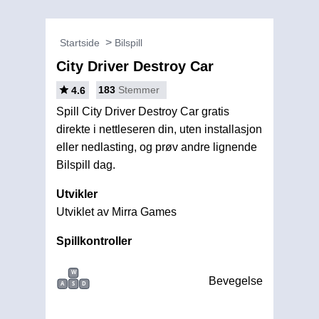
Startside
Bilspill
City Driver Destroy Car
183
Stemmer
4.6
Spill City Driver Destroy Car gratis
direkte i nettleseren din, uten installasjon
eller nedlasting, og prøv andre lignende
Bilspill dag.
Utvikler
Utviklet av Mirra Games
Spillkontroller
W
Bevegelse
A
S
D