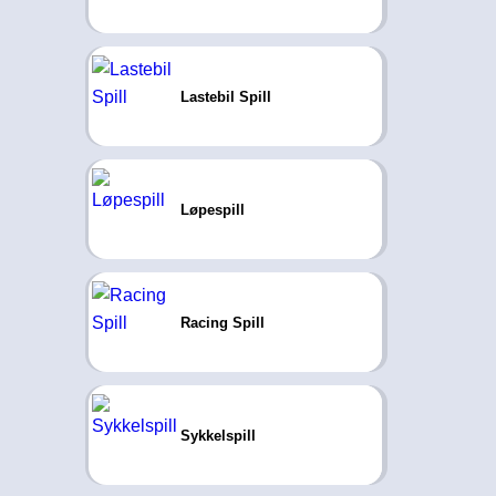
Lastebil Spill
Løpespill
Racing Spill
Sykkelspill