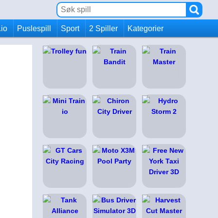
.io
Puslespill
Sport
2 Spiller
Kategorier