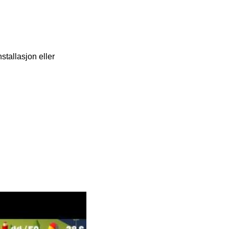
nstallasjon eller