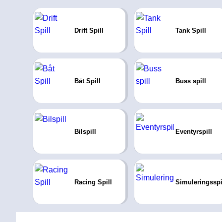
Drift Spill
Tank Spill
Båt Spill
Buss spill
Bilspill
Eventyrspill
Racing Spill
Simuleringsspi