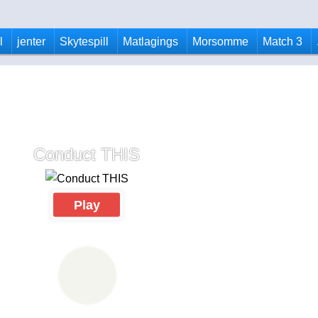
l
jenter
Skytespill
Matlagings
Morsomme
Match 3
Conduct THIS
Play