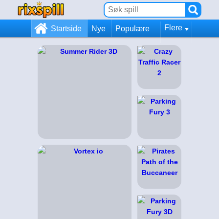
Flere
Startside
Nye
Populære