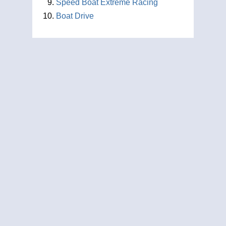
Speed Boat Extreme Racing
Boat Drive