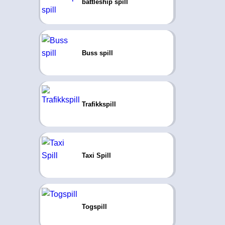
battleship spill
Buss spill
Trafikkspill
Taxi Spill
Togspill