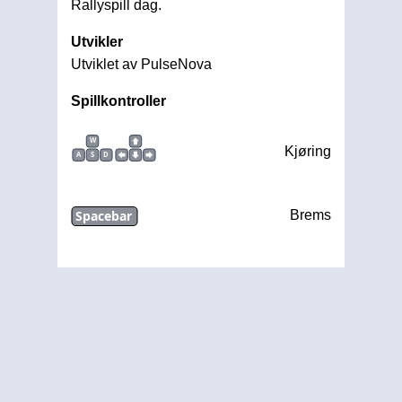
Rallyspill dag.
Utvikler
Utviklet av PulseNova
Spillkontroller
W
Kjøring
A
S
D
Spacebar
Brems