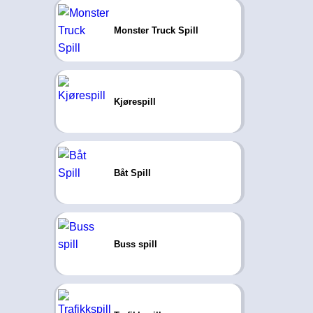
Monster Truck Spill
Kjørespill
Båt Spill
Buss spill