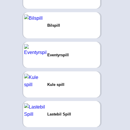
Bilspill
Eventyrspill
Kule spill
Lastebil Spill