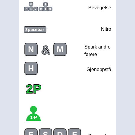
W
Bevegelse
A
S
D
Spacebar
Nitro
&
Spark andre
N
M
førere
H
Gjenoppstå
2P
1-P
E
S
D
F