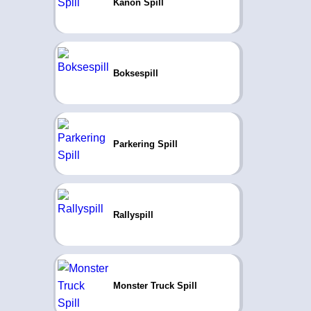
Kanon Spill
Boksespill
Parkering Spill
Rallyspill
Monster Truck Spill