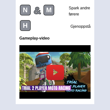
&
Spark andre
N
M
førere
H
Gjenoppstå
Gameplay-video