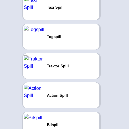
Taxi Spill
Togspill
Traktor Spill
Action Spill
Bilspill