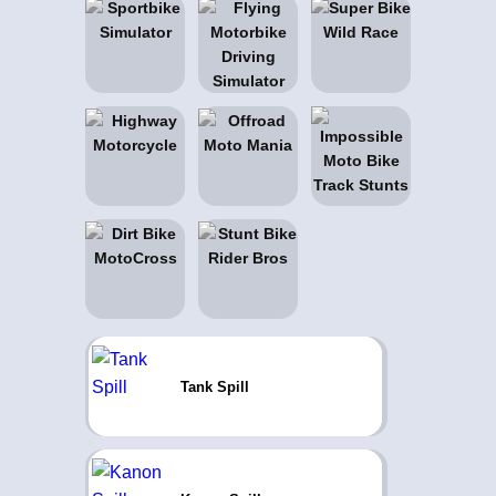
Tank Spill