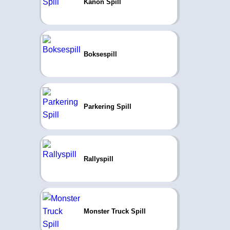
Kanon Spill
Boksespill
Parkering Spill
Rallyspill
Monster Truck Spill