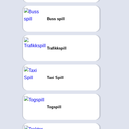
Buss spill
Trafikkspill
Taxi Spill
Togspill