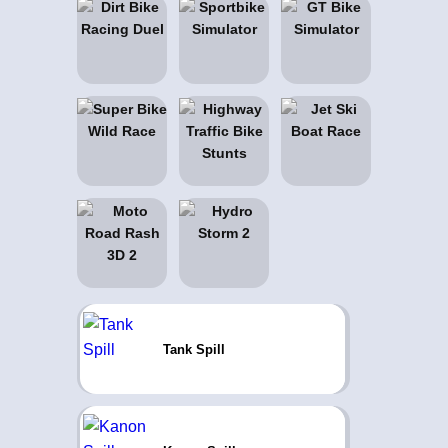
Tank Spill