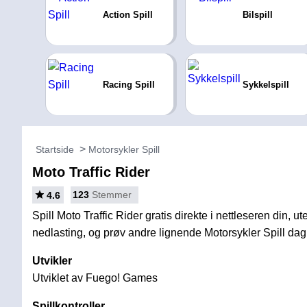
Action Spill
Bilspill
Racing Spill
Sykkelspill
Startside
Motorsykler Spill
Moto Traffic Rider
123
Stemmer
4.6
Spill Moto Traffic Rider gratis direkte i nettleseren din, ut
nedlasting, og prøv andre lignende Motorsykler Spill dag
Utvikler
Utviklet av Fuego! Games
Spillkontroller