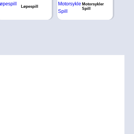
Motorsykler
Løpespill
Spill