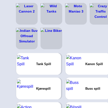
Tank Spill
Kanon Spill
Kjørespill
Buss spill