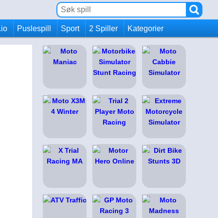
.io
Puslespill
Sport
2 Spiller
Kategorier