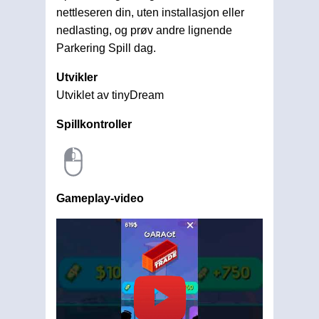
nettleseren din, uten installasjon eller
nedlasting, og prøv andre lignende
Parkering Spill dag.
Utvikler
Utviklet av tinyDream
Spillkontroller
Gameplay-video