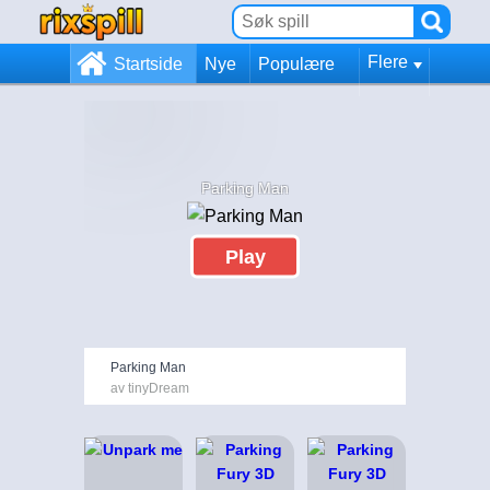
Flere
Startside
Nye
Populære
Parking Man
Play
Parking Man
av tinyDream