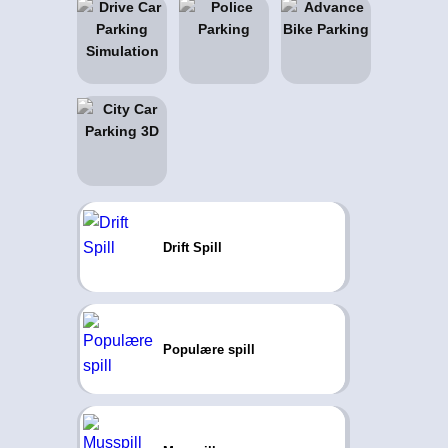
Drift Spill
Populære spill