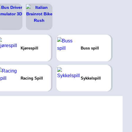
Kjørespill
Buss spill
Racing Spill
Sykkelspill