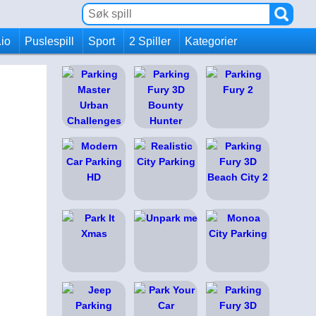
.io
Puslespill
Sport
2 Spiller
Kategorier