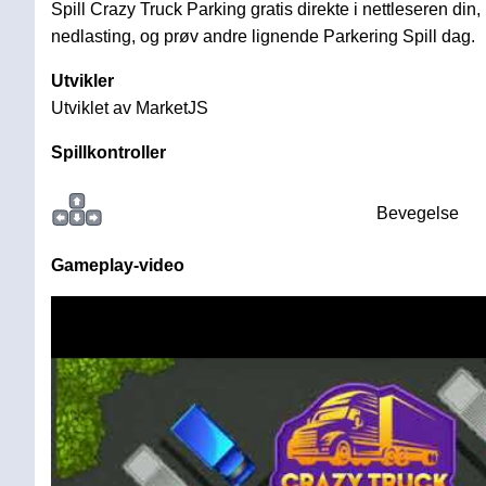
Spill Crazy Truck Parking gratis direkte i nettleseren din, 
nedlasting, og prøv andre lignende Parkering Spill dag.
Utvikler
Utviklet av MarketJS
Spillkontroller
Bevegelse
Gameplay-video