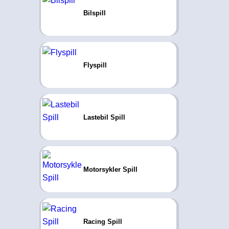
Bilspill
Flyspill
Lastebil Spill
Motorsykler Spill
Racing Spill