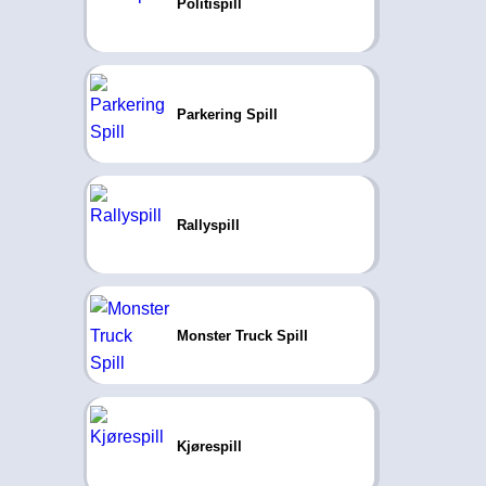
Politispill
Parkering Spill
Rallyspill
Monster Truck Spill
Kjørespill