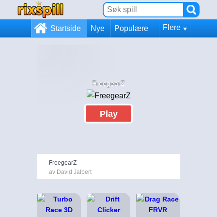
Flere
Startside
Nye
Populære
FreegearZ
Play
FreegearZ
av David Jalbert