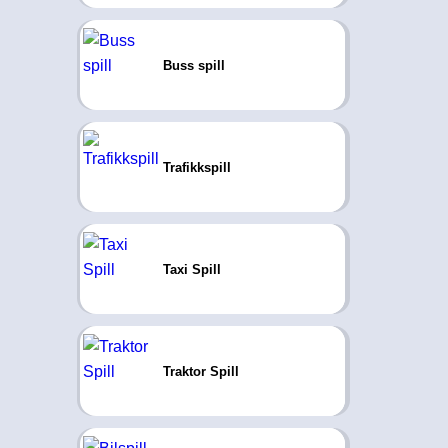
Buss spill
Trafikkspill
Taxi Spill
Traktor Spill