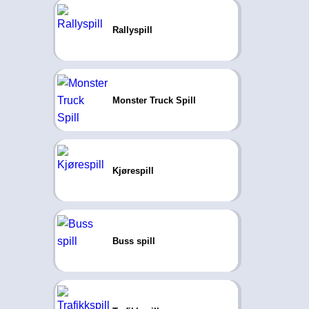
Rallyspill
Monster Truck Spill
Kjørespill
Buss spill