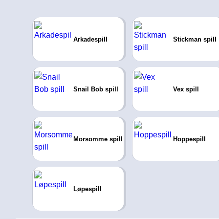
Arkadespill
Stickman spill
Snail Bob spill
Vex spill
Morsomme spill
Hoppespill
Løpespill