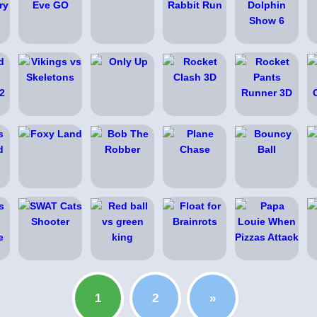
1
2
»