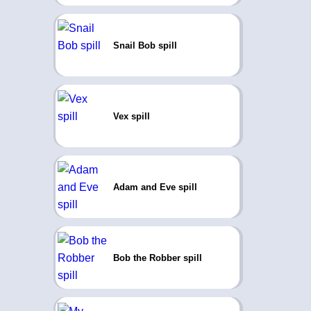
Snail Bob spill
Vex spill
Adam and Eve spill
Bob the Robber spill