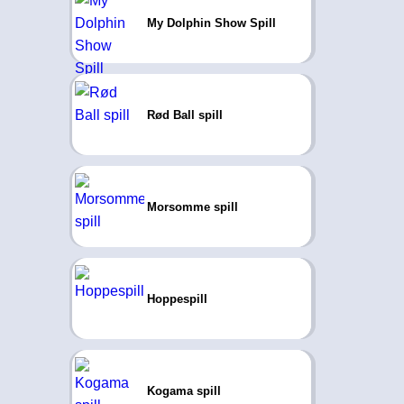
My Dolphin Show Spill
Rød Ball spill
Morsomme spill
Hoppespill
Kogama spill