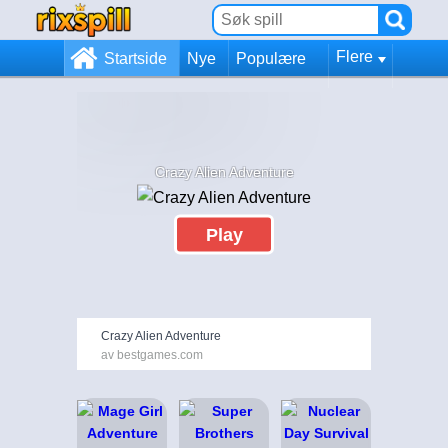
Flere
Startside
Nye
Populære
Crazy Alien Adventure
Play
Crazy Alien Adventure
av bestgames.com