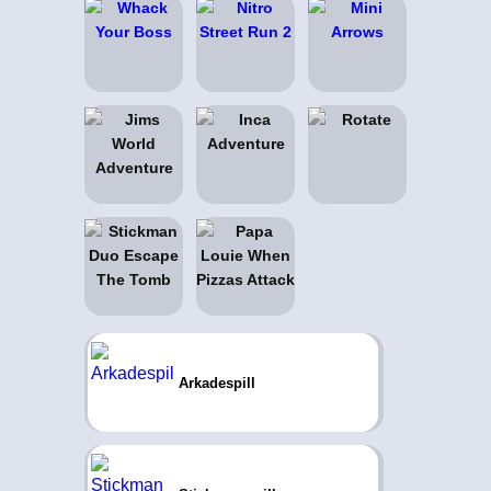
Arkadespill