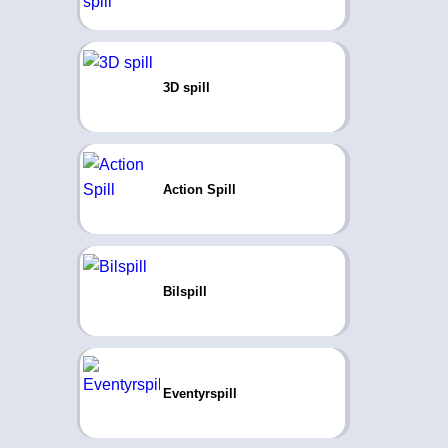
3D spill
Action Spill
Bilspill
Eventyrspill