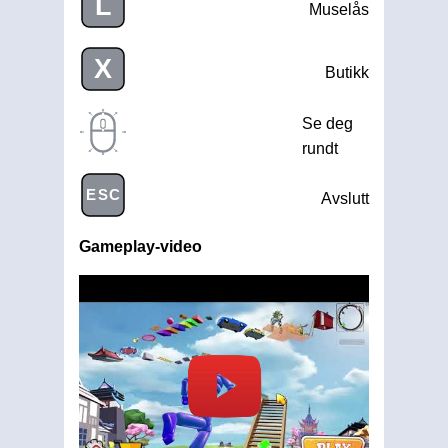
L
Muselås
X
Butikk
Se deg
rundt
ESC
Avslutt
Gameplay-video