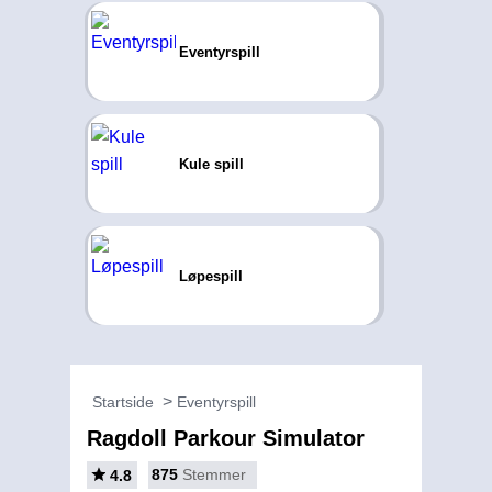
Eventyrspill
Kule spill
Løpespill
Startside
Eventyrspill
Ragdoll Parkour Simulator
875
Stemmer
4.8