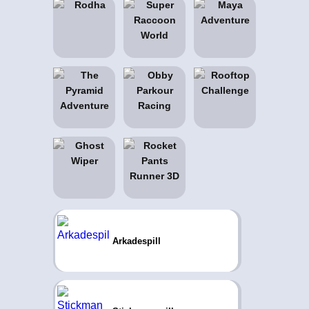
Arkadespill