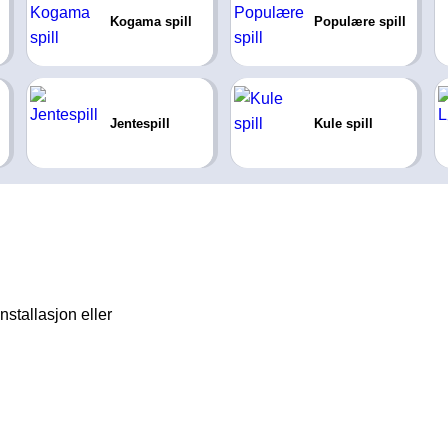
Kogama spill
Populære spill
Jentespill
Kule spill
installasjon eller