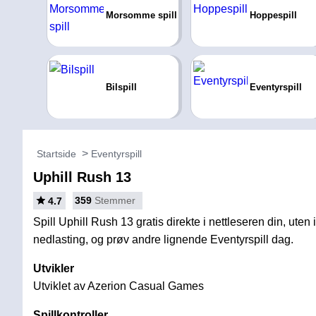
Morsomme spill
Hoppespill
Bilspill
Eventyrspill
Startside
Eventyrspill
Uphill Rush 13
359
Stemmer
4.7
Spill Uphill Rush 13 gratis direkte i nettleseren din, uten 
nedlasting, og prøv andre lignende Eventyrspill dag.
Utvikler
Utviklet av Azerion Casual Games
Spillkontroller