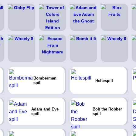
Bomberman
Heltespill
spill
Adam and Eve
Bob the Robber
spill
spill