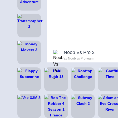
Noob Vs Pro 3
av Noob vs Pro team