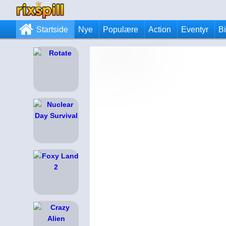
Startside
Nye
Populære
Action
Eventyr
Bi