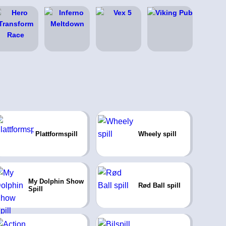
Plattformspill
Wheely spill
My Dolphin Show
Rød Ball spill
Spill