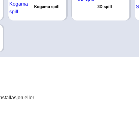
Kogama spill
3D spill
nstallasjon eller