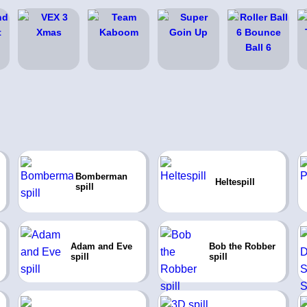
Bomberman
Heltespill
spill
Adam and Eve
Bob the Robber
spill
spill