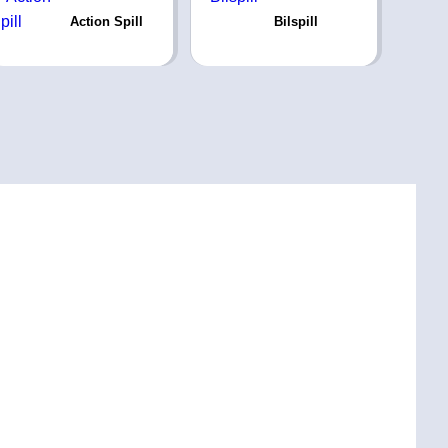
Action Spill
Bilspill