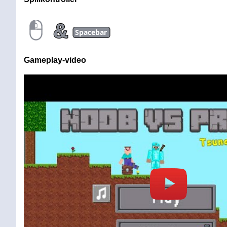
&
Spacebar
Gameplay-video