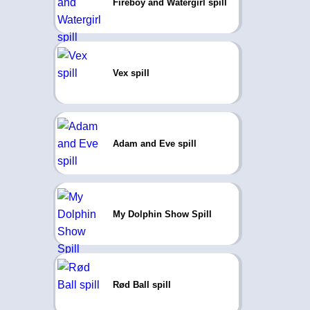
Fireboy and Watergirl spill
Vex spill
Adam and Eve spill
My Dolphin Show Spill
Rød Ball spill