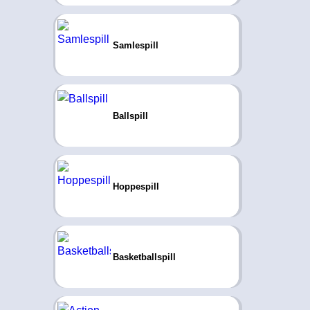
Samlespill
Ballspill
Hoppespill
Basketballspill