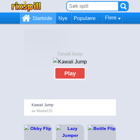
Flere
Startside
Nye
Populære
Kawaii Jump
Play
Kawaii Jump
av MarketJS