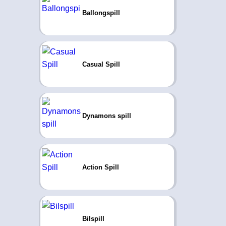
Ballongspill
Casual Spill
Dynamons spill
Action Spill
Bilspill