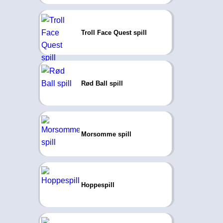
Troll Face Quest spill
Rød Ball spill
Morsomme spill
Hoppespill