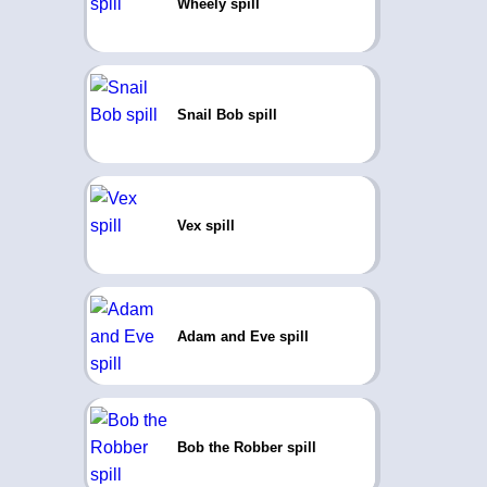
Wheely spill
Snail Bob spill
Vex spill
Adam and Eve spill
Bob the Robber spill