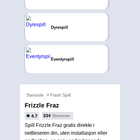
Dyrespill
Eventyrspill
Startside
Flash Spill
Frizzle Fraz
334
Stemmer
4.7
Spill Frizzle Fraz gratis direkte i
nettleseren din, uten installasjon eller