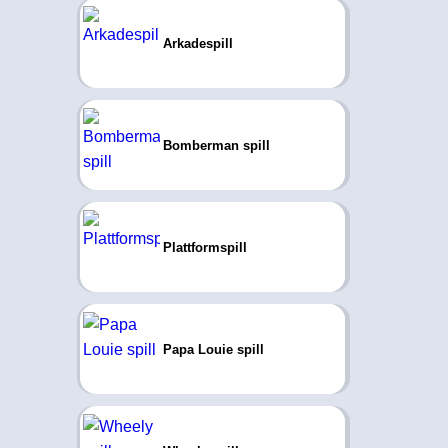
Arkadespill
Bomberman spill
Plattformspill
Papa Louie spill