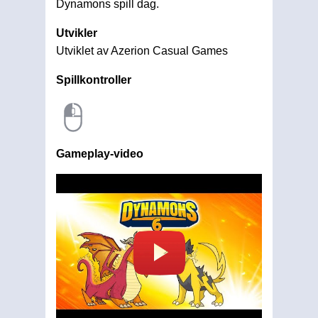
Dynamons spill dag.
Utvikler
Utviklet av Azerion Casual Games
Spillkontroller
Gameplay-video