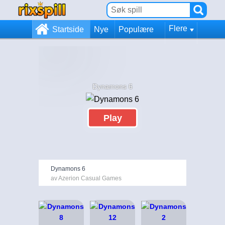
Flere
Startside
Nye
Populære
Dynamons 6
Play
Dynamons 6
av Azerion Casual Games