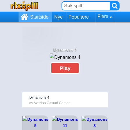
Flere
Startside
Nye
Populære
Dynamons 4
Play
Dynamons 4
av Azerion Casual Games