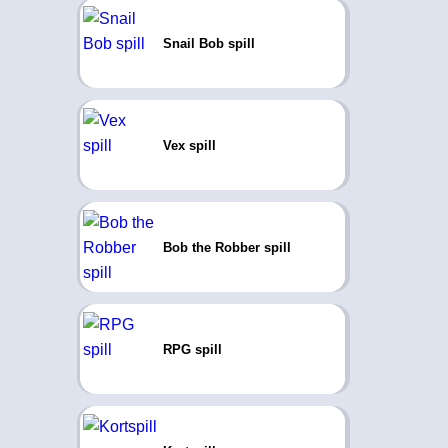
Snail Bob spill
Vex spill
Bob the Robber spill
RPG spill