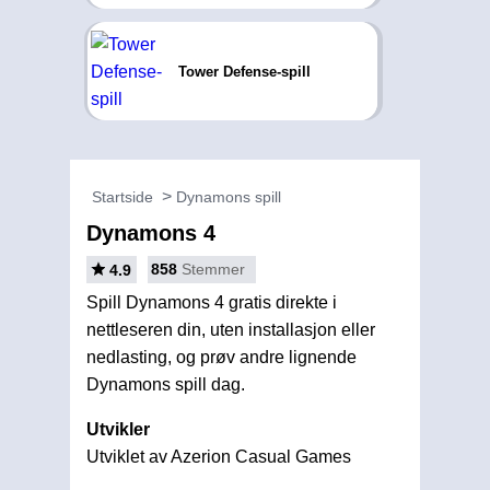
Tower Defense-spill
Startside
Dynamons spill
Dynamons 4
858
Stemmer
4.9
Spill Dynamons 4 gratis direkte i
nettleseren din, uten installasjon eller
nedlasting, og prøv andre lignende
Dynamons spill dag.
Utvikler
Utviklet av Azerion Casual Games