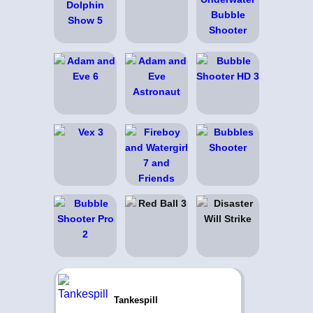
Tankespill