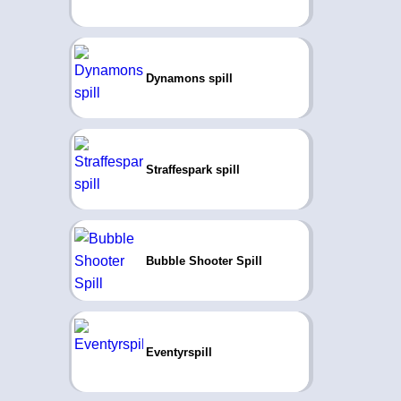
Dynamons spill
Straffespark spill
Bubble Shooter Spill
Eventyrspill