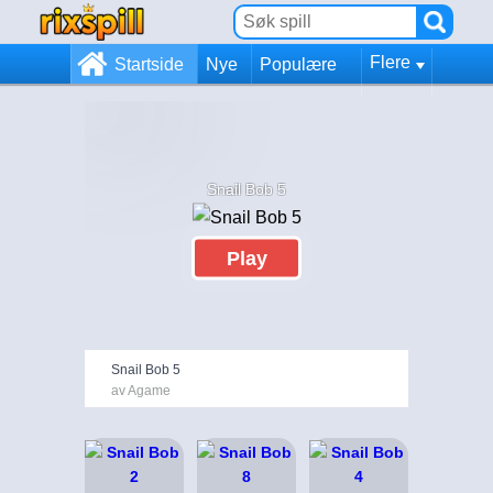
Flere
Startside
Nye
Populære
Snail Bob 5
Play
Snail Bob 5
av Agame