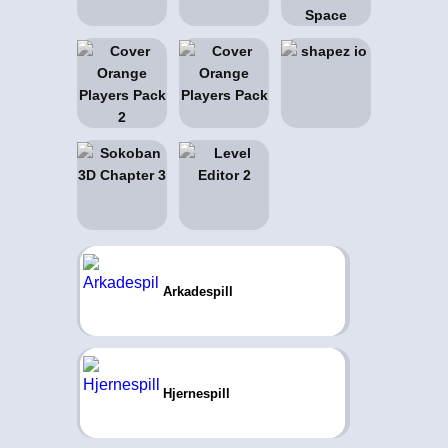
Arkadespill
Hjernespill