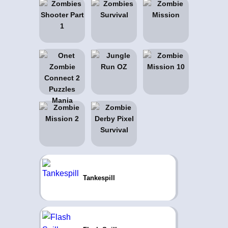
Tankespill