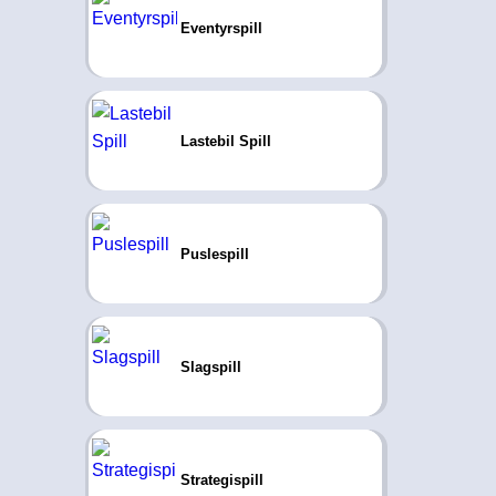
Eventyrspill
Lastebil Spill
Puslespill
Slagspill
Strategispill