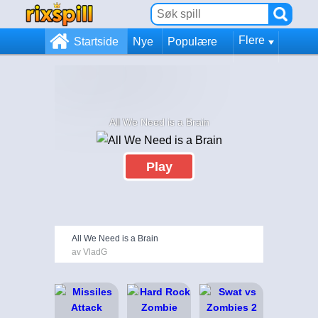
Flere
Startside
Nye
Populære
All We Need is a Brain
Play
All We Need is a Brain
av VladG