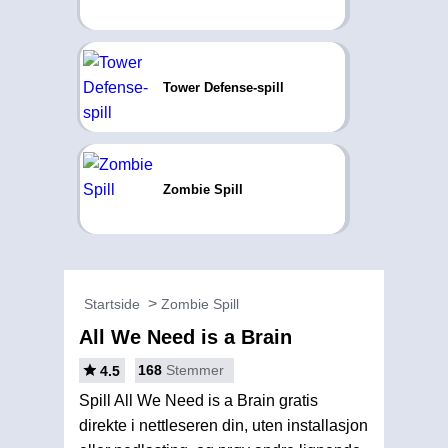
Tower Defense-spill
Zombie Spill
Startside
Zombie Spill
All We Need is a Brain
168
Stemmer
4.5
Spill All We Need is a Brain gratis
direkte i nettleseren din, uten installasjon