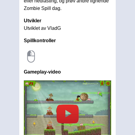
eller nedlasting, og prøv andre lignende
Zombie Spill dag.
Utvikler
Utviklet av VladG
Spillkontroller
Gameplay-video