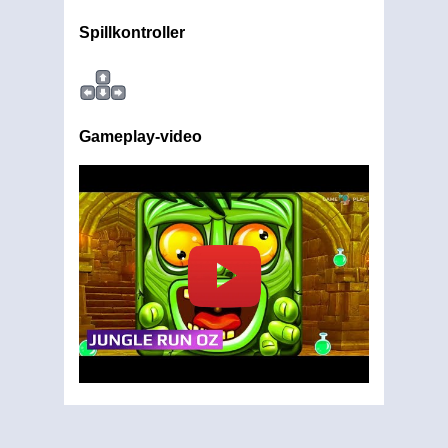
Spillkontroller
Gameplay-video