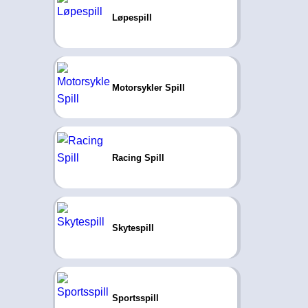
Løpespill
Motorsykler Spill
Racing Spill
Skytespill
Sportsspill