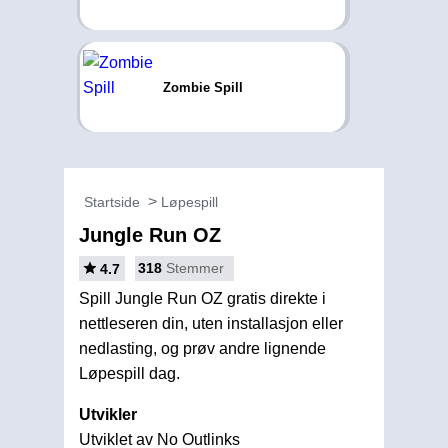
Zombie Spill
Startside
Løpespill
Jungle Run OZ
318
Stemmer
4.7
Spill Jungle Run OZ gratis direkte i
nettleseren din, uten installasjon eller
nedlasting, og prøv andre lignende
Løpespill dag.
Utvikler
Utviklet av No Outlinks