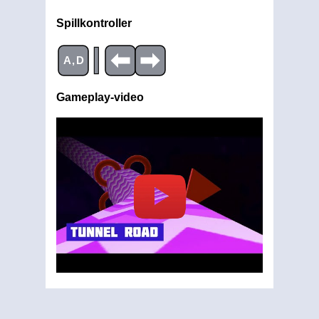
Spillkontroller
|
A,D
Gameplay-video