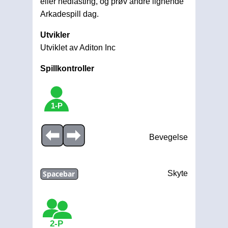
eller nedlasting, og prøv andre lignende
Arkadespill dag.
Utvikler
Utviklet av Aditon Inc
Spillkontroller
1-P
Bevegelse
Spacebar
Skyte
2-P