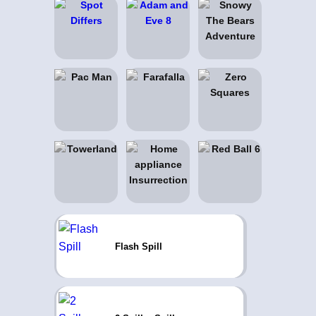
Flash Spill