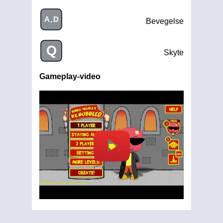
A,D
Bevegelse
Q
Skyte
Gameplay-video