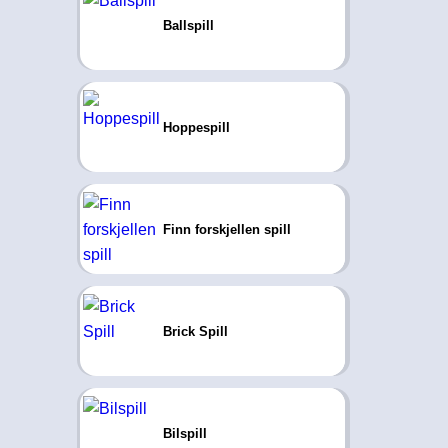
Ballspill
Hoppespill
Finn forskjellen spill
Brick Spill
Bilspill