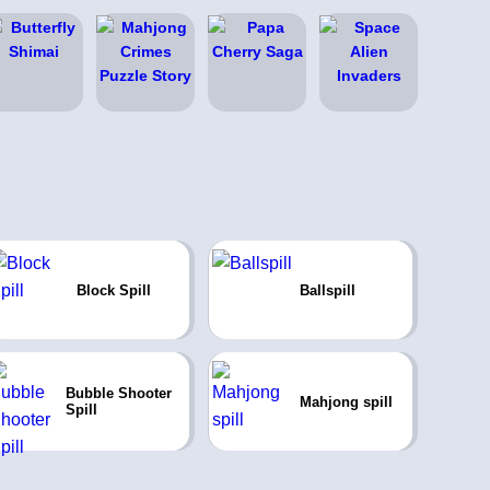
Block Spill
Ballspill
Bubble Shooter
Mahjong spill
Spill