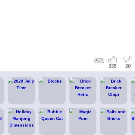
835
20