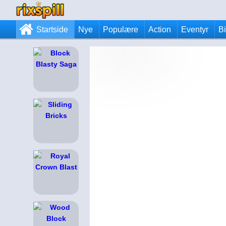
Startside
Nye
Populære
Action
Eventyr
Bi