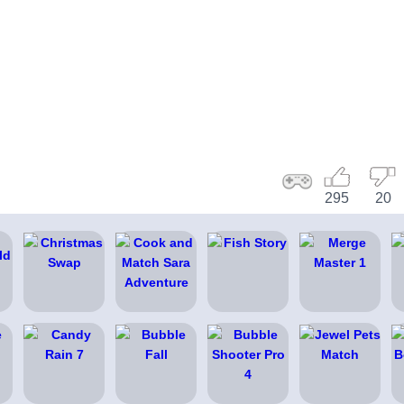
295
20