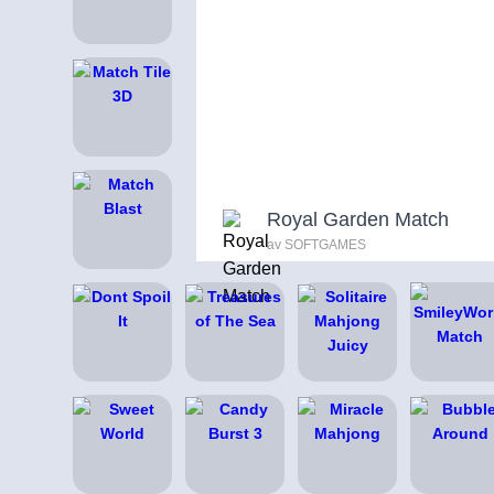
Royal Garden Match
av SOFTGAMES