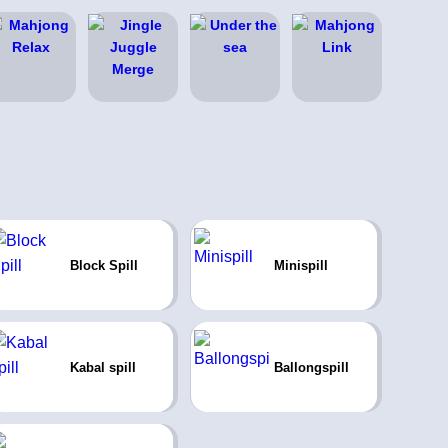
Block Spill
Minispill
Kabal spill
Ballongspill