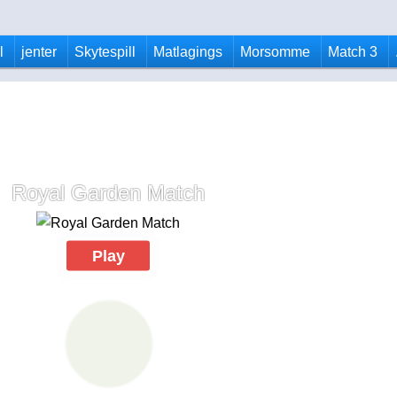
l
jenter
Skytespill
Matlagings
Morsomme
Match 3
Royal Garden Match
Play