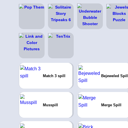
Match 3 spill
Bejeweled Spil
Musspill
Merge Spill