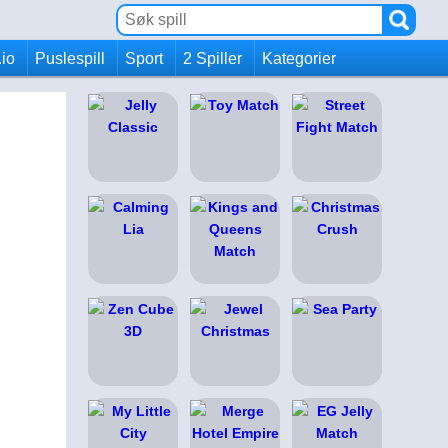
.io
Puslespill
Sport
2 Spiller
Kategorier