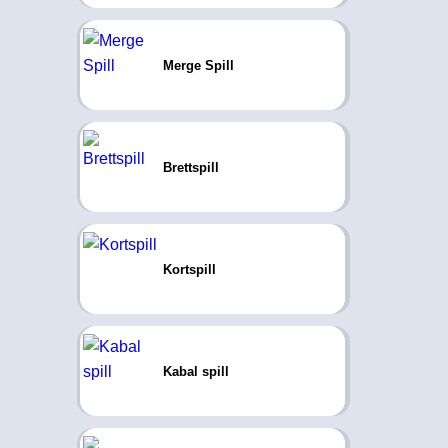
Merge Spill
Brettspill
Kortspill
Kabal spill