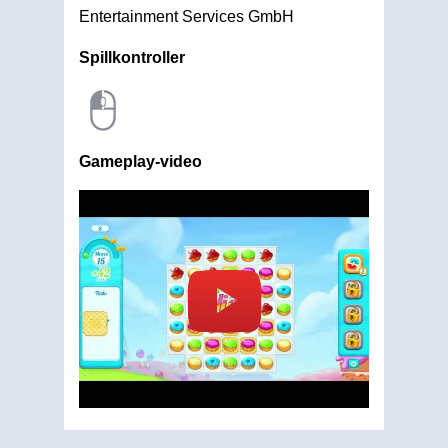
Entertainment Services GmbH
Spillkontroller
Gameplay-video