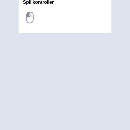
Spillkontroller