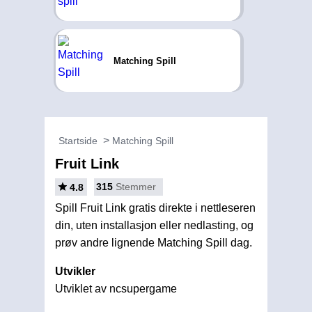
Matching Spill
Startside
Matching Spill
Fruit Link
315
Stemmer
4.8
Spill Fruit Link gratis direkte i nettleseren
din, uten installasjon eller nedlasting, og
prøv andre lignende Matching Spill dag.
Utvikler
Utviklet av ncsupergame