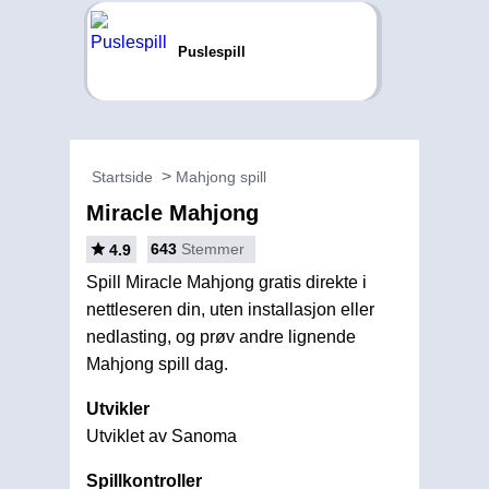
Puslespill
Startside
Mahjong spill
Miracle Mahjong
643
Stemmer
4.9
Spill Miracle Mahjong gratis direkte i
nettleseren din, uten installasjon eller
nedlasting, og prøv andre lignende
Mahjong spill dag.
Utvikler
Utviklet av Sanoma
Spillkontroller