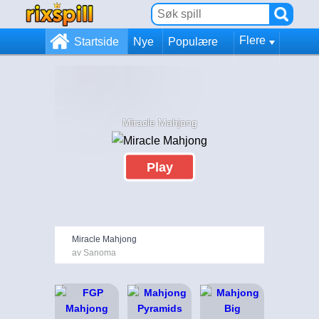
Flere
Startside
Nye
Populære
Miracle Mahjong
Play
Miracle Mahjong
av Sanoma