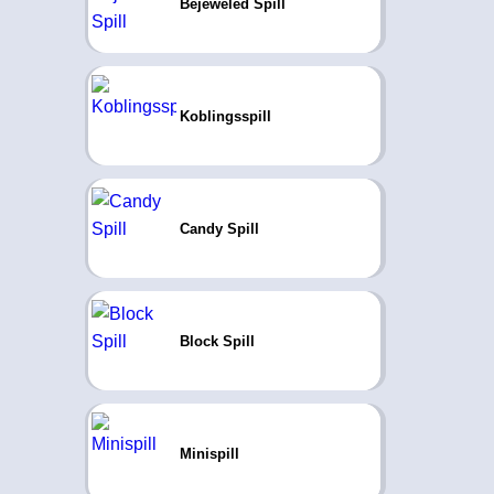
Bejeweled Spill
Koblingsspill
Candy Spill
Block Spill
Minispill