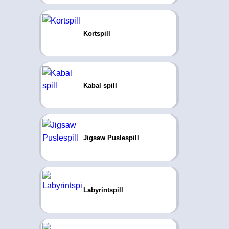
Kortspill
Kabal spill
Jigsaw Puslespill
Labyrintspill