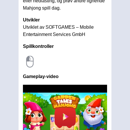
eller nedlasting, og prøv andre lignende
Mahjong spill dag.
Utvikler
Utviklet av SOFTGAMES – Mobile
Entertainment Services GmbH
Spillkontroller
Gameplay-video