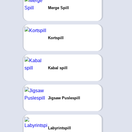
Merge Spill
Kortspill
Kabal spill
Jigsaw Puslespill
Labyrintspill