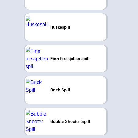
Huskespill
Finn forskjellen spill
Brick Spill
Bubble Shooter Spill