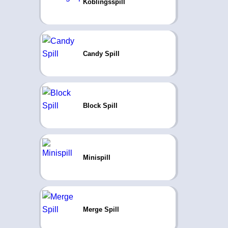
Koblingsspill
Candy Spill
Block Spill
Minispill
Merge Spill