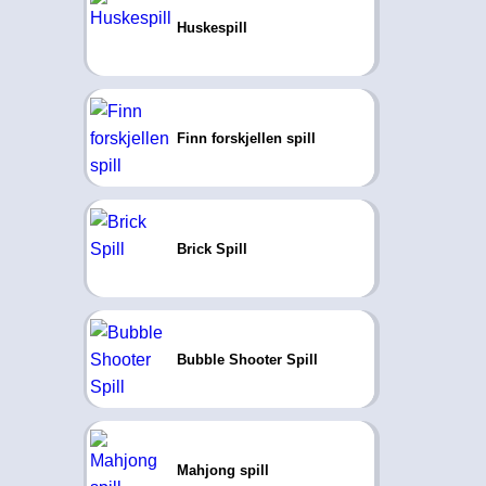
Huskespill
Finn forskjellen spill
Brick Spill
Bubble Shooter Spill
Mahjong spill