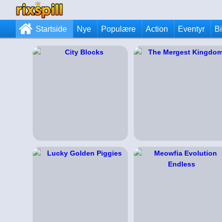
Startside
Nye
Populære
Action
Eventyr
Bi