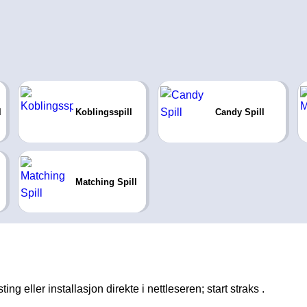
l
Koblingsspill
Candy Spill
Matching Spill
ng eller installasjon direkte i nettleseren; start straks .