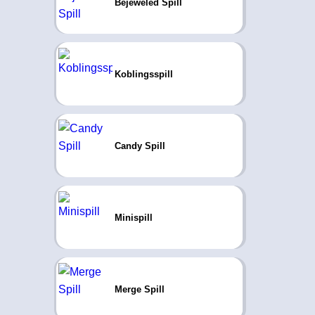
Bejeweled Spill
Koblingsspill
Candy Spill
Minispill
Merge Spill