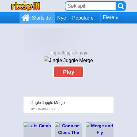
Flere
Startside
Nye
Populære
Jingle Juggle Merge
Play
Jingle Juggle Merge
av trezegames