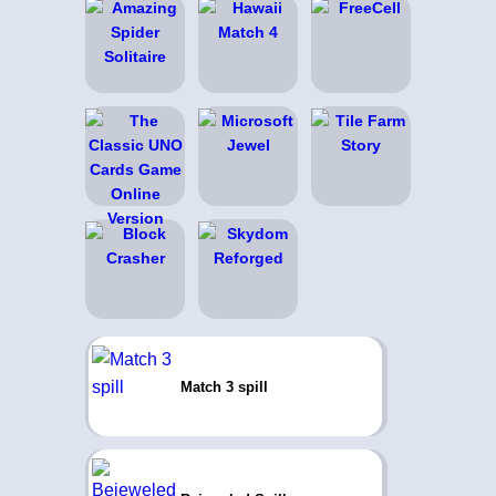
Match 3 spill