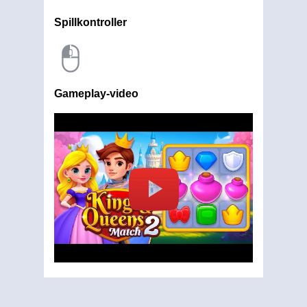
Spillkontroller
Gameplay-video