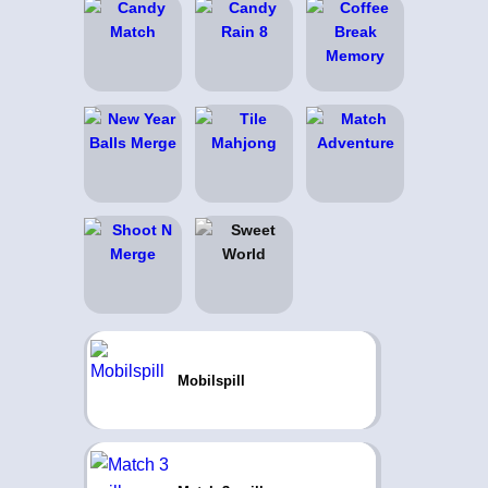
Mobilspill