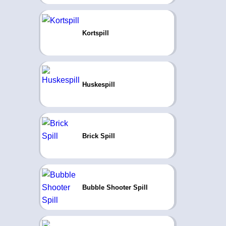
Kortspill
Huskespill
Brick Spill
Bubble Shooter Spill