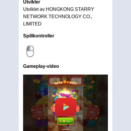
Utvikler
Utviklet av HONGKONG STARRY
NETWORK TECHNOLOGY CO.,
LIMITED
Spillkontroller
Gameplay-video