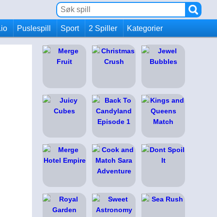
.io
Puslespill
Sport
2 Spiller
Kategorier