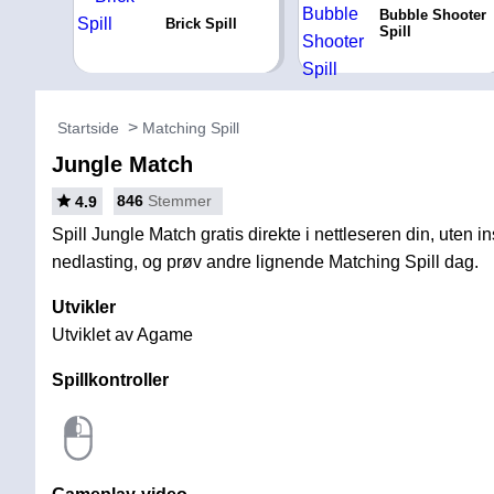
Bubble Shooter
Brick Spill
Spill
Startside
Matching Spill
Jungle Match
846
Stemmer
4.9
Spill Jungle Match gratis direkte i nettleseren din, uten in
nedlasting, og prøv andre lignende Matching Spill dag.
Utvikler
Utviklet av Agame
Spillkontroller