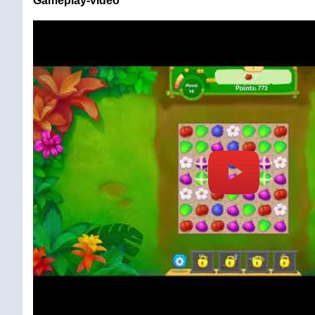
Gameplay-video