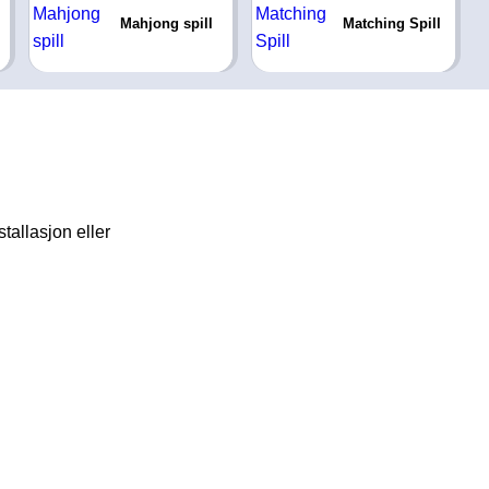
Mahjong spill
Matching Spill
stallasjon eller