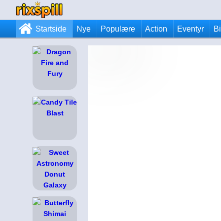
Startside
Nye
Populære
Action
Eventyr
Bi