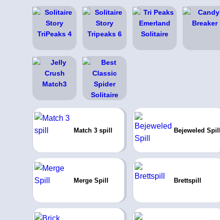
Match 3 spill
Bejeweled Spil
Merge Spill
Brettspill