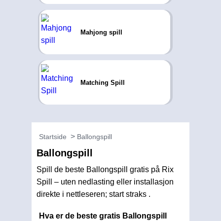
Mahjong spill
Matching Spill
Startside
Ballongspill
Ballongspill
Spill de beste Ballongspill gratis på Rix
Spill – uten nedlasting eller installasjon
direkte i nettleseren; start straks .
Hva er de beste gratis Ballongspill